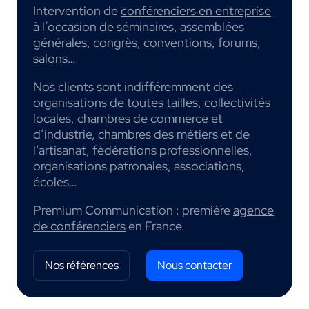
Intervention de
conférenciers en entreprise
à l’occasion de séminaires, assemblées
générales, congrès, conventions, forums,
salons…
Nos clients sont indifféremment des
organisations de toutes tailles, collectivités
locales, chambres de commerce et
d’industrie, chambres des métiers et de
l’artisanat, fédérations professionnelles,
organisations patronales, associations,
écoles…
Premium Communication : première
agence
de conférenciers
en France.
Nos références
Nous contacter