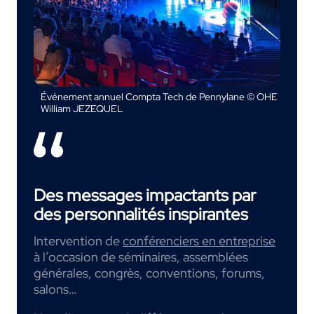
Événement annuel Compta Tech de Pennylane © OHE
William JEZEQUEL
Des messages impactants par
des personnalités inspirantes
Intervention de
conférenciers en entreprise
à l’occasion de séminaires, assemblées
générales, congrès, conventions, forums,
salons…