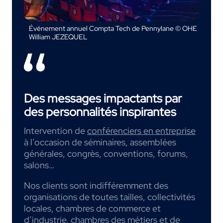
Événement annuel Compta Tech de Pennylane © OHE
William JEZEQUEL
Des messages impactants par
des personnalités inspirantes
Intervention de
conférenciers en entreprise
à l’occasion de séminaires, assemblées
générales, congrès, conventions, forums,
salons…
Nos clients sont indifféremment des
organisations de toutes tailles, collectivités
locales, chambres de commerce et
d’industrie, chambres des métiers et de