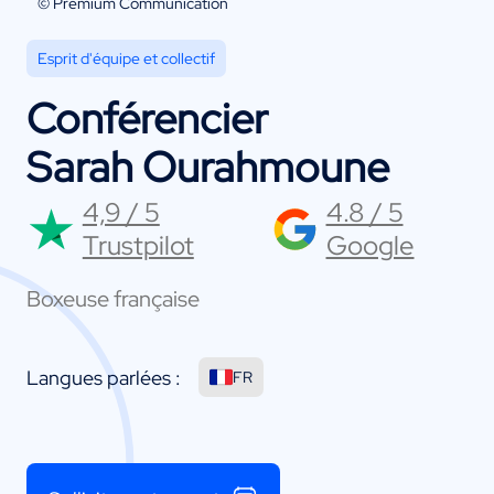
© Premium Communication
Esprit d'équipe et collectif
Conférencier
Sarah Ourahmoune
4,9 / 5
4.8 / 5
Trustpilot
Google
Boxeuse française
Langues parlées :
FR