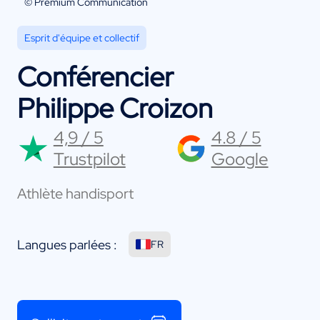
© Premium Communication
Esprit d'équipe et collectif
Conférencier
Philippe Croizon
4,9 / 5
4.8 / 5
Trustpilot
Google
Athlète handisport
Langues parlées :
FR