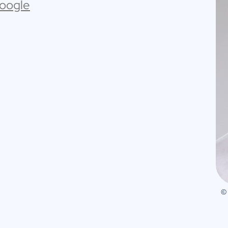
Google
©