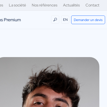
es
La société
Nos références
Actualités
Contact
ens Premium
EN
Demander un devis