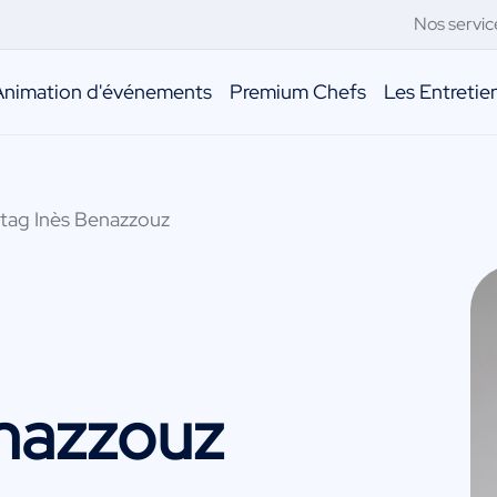
Nos servic
Animation d'événements
Premium Chefs
Les Entreti
xtag Inès Benazzouz
enazzouz