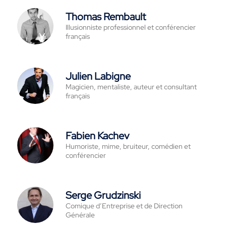
Thomas Rembault
Illusionniste professionnel et conférencier
français
Julien Labigne
Magicien, mentaliste, auteur et consultant
français
Fabien Kachev
Humoriste, mime, bruiteur, comédien et
conférencier
Serge Grudzinski
Comique d’Entreprise et de Direction
Générale