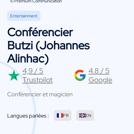
© Premium Communication
Entertainment
Conférencier
Butzi (Johannes
Alinhac)
4,9 / 5
4.8 / 5
Trustpilot
Google
Conférencier et magicien
Langues parlées :
FR
EN