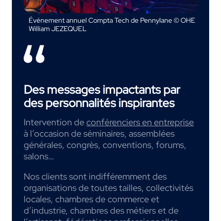
Événement annuel Compta Tech de Pennylane © OHE
William JEZEQUEL
Des messages impactants par
des personnalités inspirantes
Intervention de
conférenciers en entreprise
à l’occasion de séminaires, assemblées
générales, congrès, conventions, forums,
salons…
Nos clients sont indifféremment des
organisations de toutes tailles, collectivités
locales, chambres de commerce et
d’industrie, chambres des métiers et de