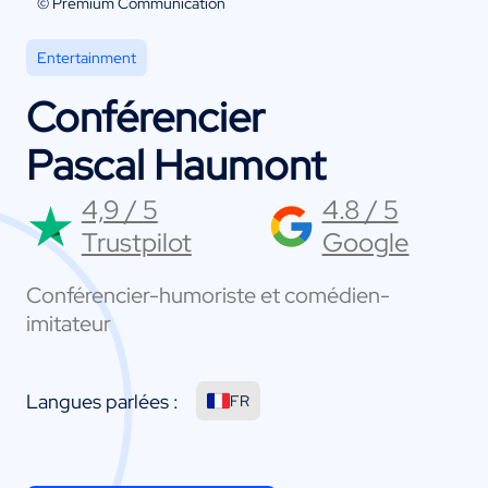
© Premium Communication
Entertainment
Conférencier
Pascal Haumont
4,9 / 5
4.8 / 5
Trustpilot
Google
Conférencier-humoriste et comédien-
imitateur
Langues parlées :
FR