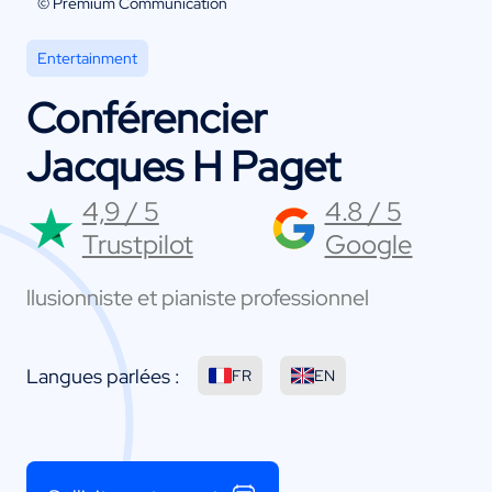
© Premium Communication
Entertainment
Conférencier
Jacques H Paget
4,9 / 5
4.8 / 5
Trustpilot
Google
llusionniste et pianiste professionnel
Langues parlées :
FR
EN