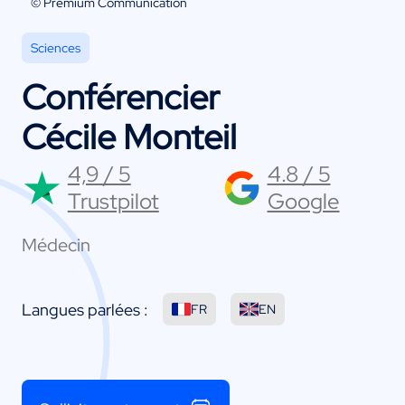
© Premium Communication
Sciences
Conférencier
Cécile Monteil
4,9 / 5
4.8 / 5
Trustpilot
Google
Médecin
Langues parlées :
FR
EN