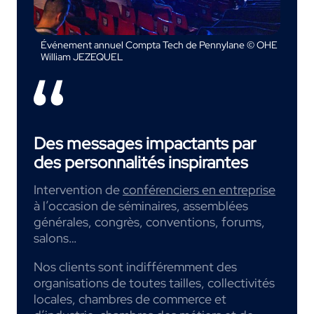
Événement annuel Compta Tech de Pennylane © OHE
William JEZEQUEL
Des messages impactants par
des personnalités inspirantes
Intervention de
conférenciers en entreprise
à l’occasion de séminaires, assemblées
générales, congrès, conventions, forums,
salons…
Nos clients sont indifféremment des
organisations de toutes tailles, collectivités
locales, chambres de commerce et