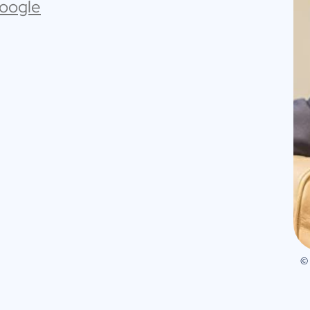
Google
©