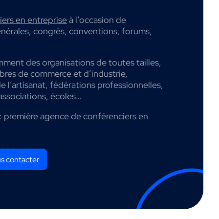
ers en entreprise
à l’occasion de
nérales, congrès, conventions, forums,
mment des organisations de toutes tailles,
mbres de commerce et d’industrie,
 l’artisanat, fédérations professionnelles,
associations, écoles…
: première
agence de conférenciers
en
s contacter