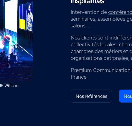
inspirantes
Intervention de
conférenci
séminaires, assemblées gé
salons…
Nos clients sont indiffére
collectivités locales, cha
chambres des métiers et de
organisations patronales, 
Premium Communication 
France.
E William
Nos références
Nou