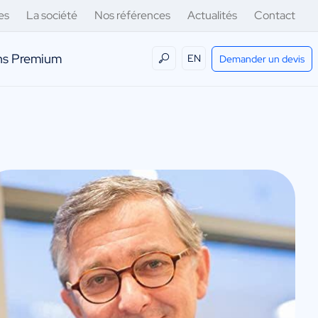
es
La société
Nos références
Actualités
Contact
ens Premium
EN
Demander un devis