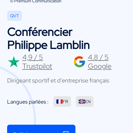
© Premium Communication
QVT
Conférencier
Philippe Lamblin
4,9 / 5
4.8 / 5
Trustpilot
Google
Dirigeant sportif et d'entreprise français
Langues parlées :
FR
EN