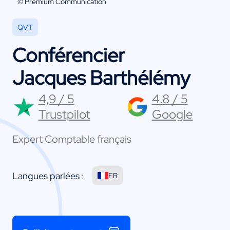
© Premium Communication
QVT
Conférencier
Jacques Barthélémy
4,9 / 5
4.8 / 5
Trustpilot
Google
Expert Comptable français
Langues parlées :
FR