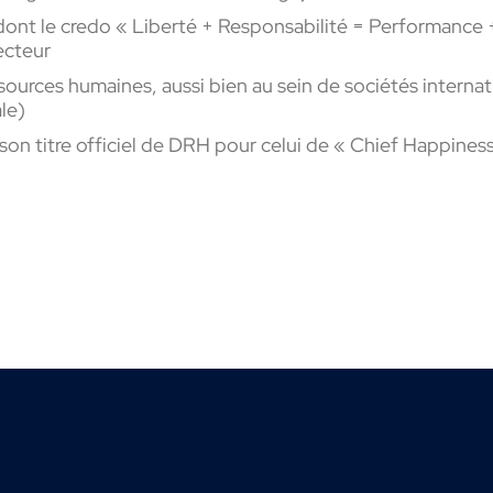
ont le credo « Liberté + Responsabilité = Performance 
secteur
sources humaines, aussi bien au sein de sociétés internat
ale)
on titre officiel de DRH pour celui de « Chief Happiness