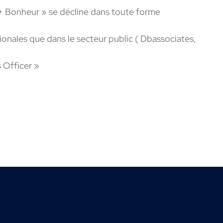
+ Bonheur » se décline dans toute forme
ionales que dans le secteur public ( Dbassociates,
 Officer »