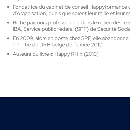
Fondatrice du cabinet de conseil Happyformance d
d’organisation, quels que soient leur taille et leur 
Riche parcours professionnel dans le milieu des res
IBA, Service public fédéral (SPF) de Sécurité Soci
En 2009, alors en poste chez SPF, elle abandonne s
>> Titre de DRH belge de l’année 2012
Auteure du livre « Happy RH » (2013)