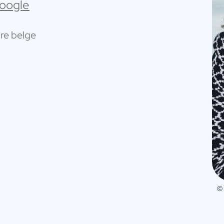
Google
ure belge
©