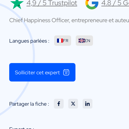
4,9 / 5 Trustpilot
4.8 / 5 
Chief Happiness Officer, entrepreneure et aute
Langues parlées :
FR
EN
Solliciter cet expert
Partager la fiche :