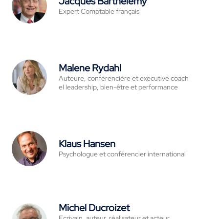
Jacques Barthélémy
Expert Comptable français
Malene Rydahl
Auteure, conférencière et executive coach
el leadership, bien-être et performance
Klaus Hansen
Psychologue et conférencier international
Michel Ducroizet
Ecrivain, auteur, réalisateur et acteur,