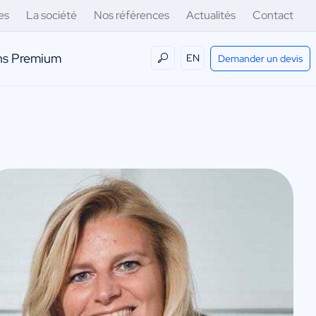
es
La société
Nos références
Actualités
Contact
ens Premium
EN
Demander un devis