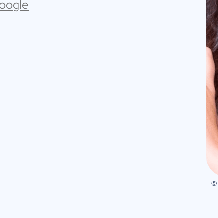
Google
©