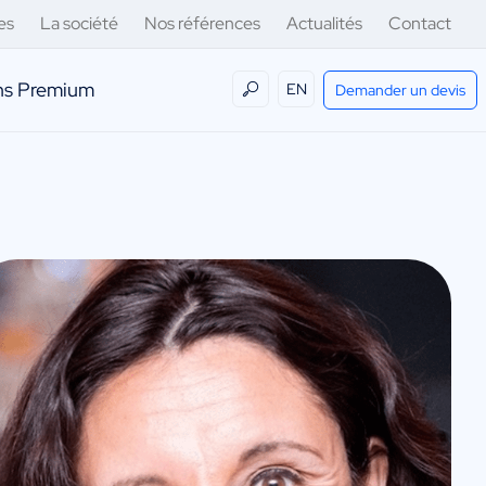
es
La société
Nos références
Actualités
Contact
ens Premium
EN
Demander un devis