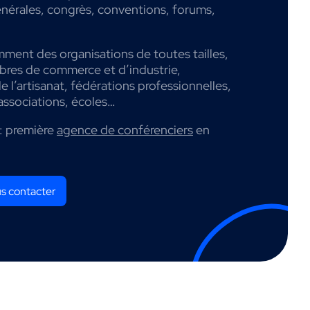
nérales, congrès, conventions, forums,
mment des organisations de toutes tailles,
mbres de commerce et d’industrie,
 l’artisanat, fédérations professionnelles,
associations, écoles…
: première
agence de conférenciers
en
s contacter