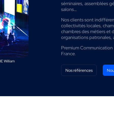
séminaires, assemblées gé
salons…
Nos clients sont indiffére
collectivités locales, cha
chambres des métiers et de
organisations patronales, 
Premium Communication 
France.
E William
Nos références
Nou