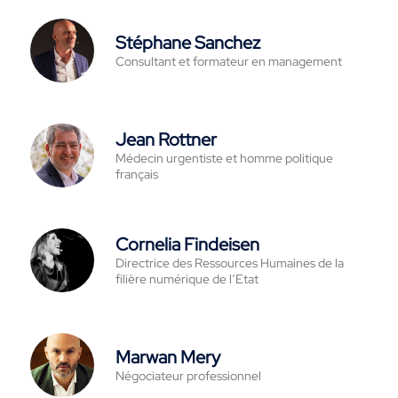
Stéphane Sanchez
Consultant et formateur en management
Jean Rottner
Médecin urgentiste et homme politique
français
Cornelia Findeisen
Directrice des Ressources Humaines de la
filière numérique de l’Etat
Marwan Mery
Négociateur professionnel