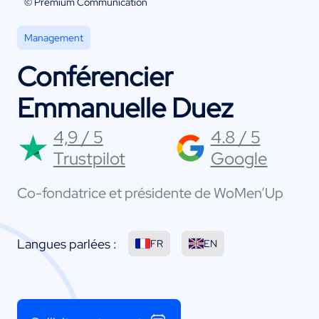
© Premium Communication
Management
Conférencier
Emmanuelle Duez
4,9 / 5
4.8 / 5
Trustpilot
Google
Co-fondatrice et présidente de WoMen’Up
Langues parlées :
FR
EN