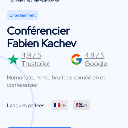
© Premium Communication
Entertainment
Conférencier
Fabien Kachev
4,9 / 5
4.8 / 5
Trustpilot
Google
Humoriste, mime, bruiteur, comédien et
conférencier
Langues parlées :
FR
EN