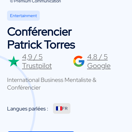
© Premium Communication
Entertainment
Conférencier
Patrick Torres
4,9 / 5
4.8 / 5
Trustpilot
Google
International Business Mentaliste &
Conférencier
Langues parlées :
FR