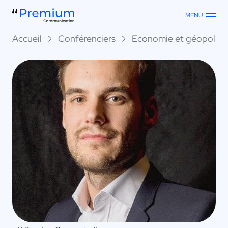
MENU
Accueil
Conférenciers
Economie et géopoliti