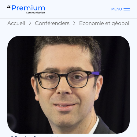
MENU
Accueil
Conférenciers
Economie et géopoliti