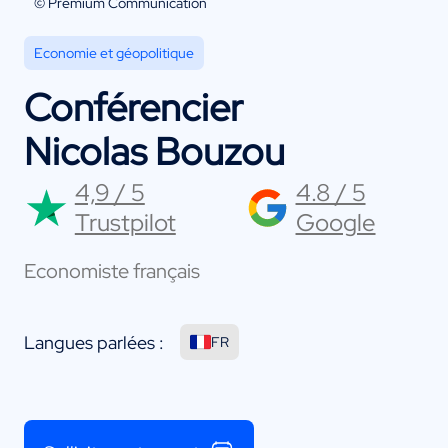
© Premium Communication
Economie et géopolitique
Conférencier
Nicolas Bouzou
4,9 / 5
4.8 / 5
Trustpilot
Google
Economiste français
Langues parlées :
FR