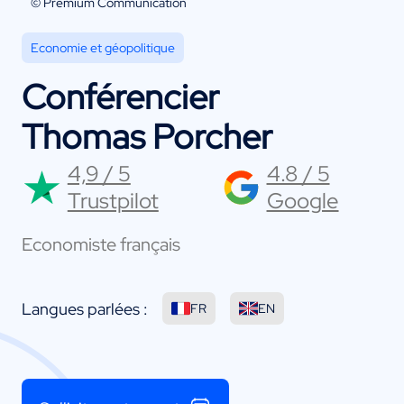
© Premium Communication
Economie et géopolitique
Conférencier
Thomas Porcher
4,9 / 5
4.8 / 5
Trustpilot
Google
Economiste français
Langues parlées :
FR
EN