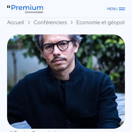
MENU
Accueil
Conférenciers
Economie et géopoliti