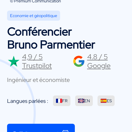
© Premium Communication
Economie et géopolitique
Conférencier
Bruno Parmentier
4,9 / 5
4.8 / 5
Trustpilot
Google
Ingénieur et économiste
Langues parlées :
FR
EN
ES