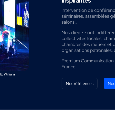
inspirantes
Intervention de
conférenci
séminaires, assemblées gé
salons…
Nos clients sont indiffére
collectivités locales, cha
chambres des métiers et de
organisations patronales, 
Premium Communication 
France.
E William
Nos références
Nou