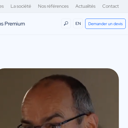
es
La société
Nos références
Actualités
Contact
ens Premium
EN
Demander un devis