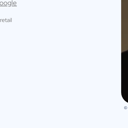
Google
retail
©