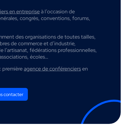
ers en entreprise
à l’occasion de
nérales, congrès, conventions, forums,
mment des organisations de toutes tailles,
mbres de commerce et d’industrie,
 l’artisanat, fédérations professionnelles,
associations, écoles…
: première
agence de conférenciers
en
s contacter