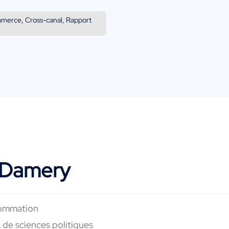
mmerce, Cross-canal, Rapport
e Damery
ommation
A de sciences
politiques