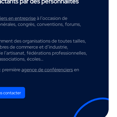
tants par des personnalités
ers en entreprise
à l’occasion de
nérales, congrès, conventions, forums,
mment des organisations de toutes tailles,
mbres de commerce et d’industrie,
 l’artisanat, fédérations professionnelles,
associations, écoles…
: première
agence de conférenciers
en
s contacter