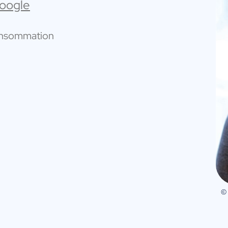
Google
consommation
©