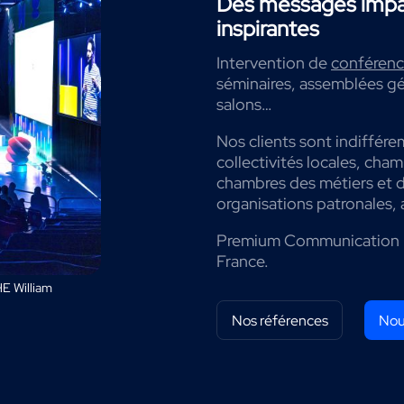
Des messages impac
inspirantes
Intervention de
conférenci
séminaires, assemblées gé
salons…
Nos clients sont indiffére
collectivités locales, cha
chambres des métiers et de
organisations patronales, 
Premium Communication 
France.
E William
Nos références
Nou