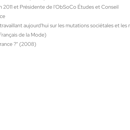
 2011 et
P
résidente
de l'
ObSoCo
Études et
Conseil
nce
travaillant
aujourd'hui sur les mutations sociétales et le
Français de la Mode
)
France ?" (2008)