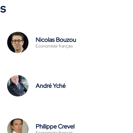
es
Nicolas Bouzou
Economiste français
André Yché
Philippe Crevel
Economiste français