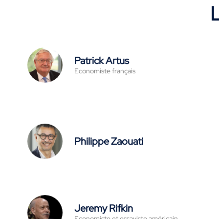
L
Patrick Artus
Economiste français
Philippe Zaouati
Jeremy Rifkin
Economiste et essayiste américain