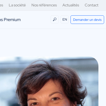
es
La société
Nos références
Actualités
Contact
ens Premium
EN
Demander un devis