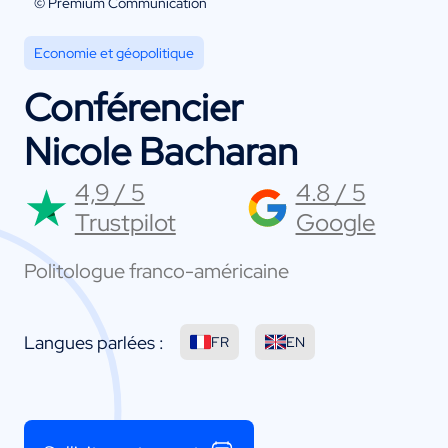
© Premium Communication
Economie et géopolitique
Conférencier
Nicole Bacharan
4,9 / 5
4.8 / 5
Trustpilot
Google
Politologue franco-américaine
Langues parlées :
FR
EN