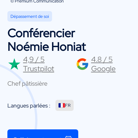
© Premium Communication
Dépassement de soi
Conférencier
Noémie Honiat
4,9 / 5
4.8 / 5
Trustpilot
Google
Chef pâtissière
Langues parlées :
FR