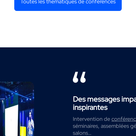
Toutes les thématiques de conférences
Des messages impac
inspirantes
Intervention de
conférenci
séminaires, assemblées gé
salons…