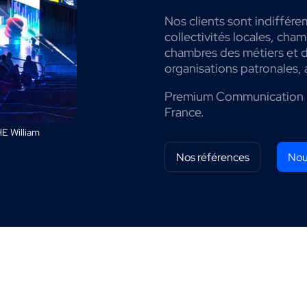
Nos clients sont indiffére
collectivités locales, cha
chambres des métiers et de
organisations patronales, 
Premium Communication 
France.
E William
Nos références
Nou