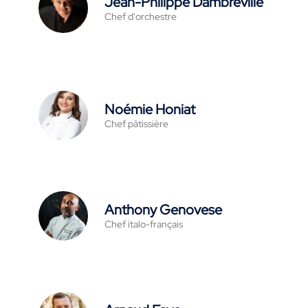
Jean-Philippe Dambreville
Chef d'orchestre
Noémie Honiat
Chef pâtissière
Anthony Genovese
Chef italo-français