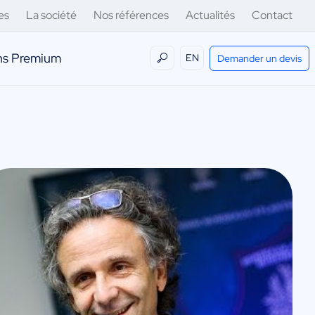
es
La société
Nos références
Actualités
Contact
ens Premium
EN
Demander un devis