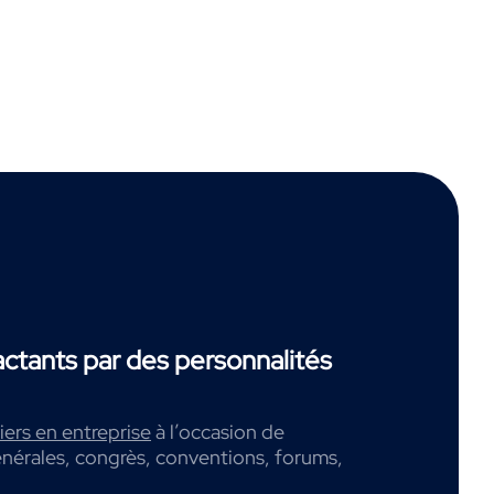
tants par des personnalités
ers en entreprise
à l’occasion de
nérales, congrès, conventions, forums,