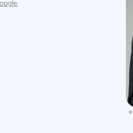
Google
©