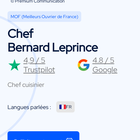
© Premium Communication
MOF (Meilleurs Ouvrier de France)
Chef
Bernard Leprince
4,9 / 5
4.8 / 5
Trustpilot
Google
Chef cuisinier
Langues parlées :
FR