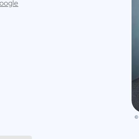
Google
©