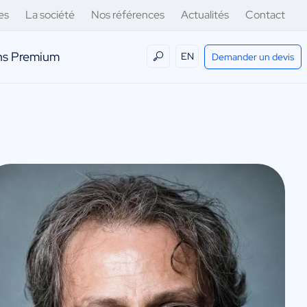
es
La société
Nos références
Actualités
Contact
ens Premium
EN
Demander un devis