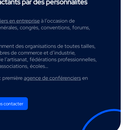
tants par des personnalités
ers en entreprise
à l’occasion de
nérales, congrès, conventions, forums,
mment des organisations de toutes tailles,
mbres de commerce et d’industrie,
 l’artisanat, fédérations professionnelles,
associations, écoles…
: première
agence de conférenciers
en
s contacter