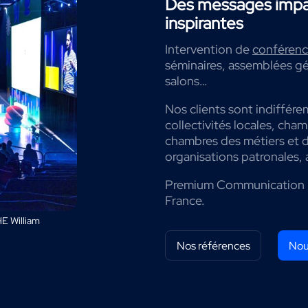
Des messages impac
inspirantes
Intervention de
conférenci
séminaires, assemblées gé
salons…
Nos clients sont indiffére
collectivités locales, cha
chambres des métiers et de
organisations patronales, 
Premium Communication 
France.
E William
Nos références
Nou