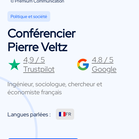
© Premium Communication
Politique et société
Conférencier
Pierre Veltz
4,9 / 5
4.8 / 5
Trustpilot
Google
Ingénieur, sociologue, chercheur et
économiste français
Langues parlées :
FR