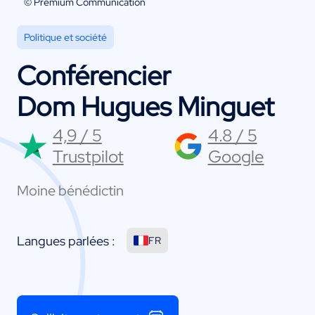
© Premium Communication
Politique et société
Conférencier
Dom Hugues Minguet
4,9 / 5
4.8 / 5
Trustpilot
Google
Moine bénédictin
Langues parlées :
FR