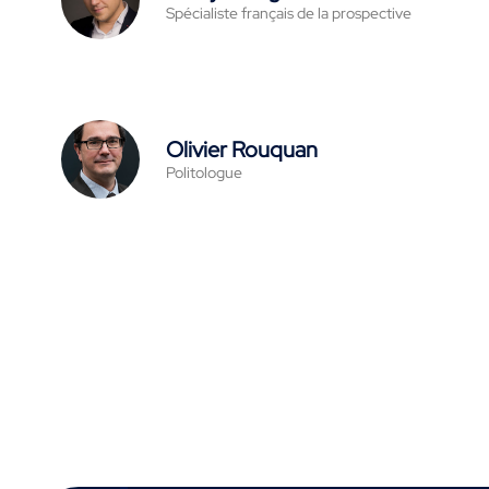
Spécialiste français de la prospective
Olivier Rouquan
Politologue