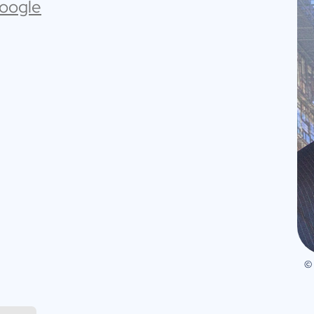
Google
©