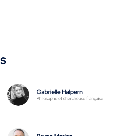
es
Gabrielle Halpern
Philosophe et chercheuse française