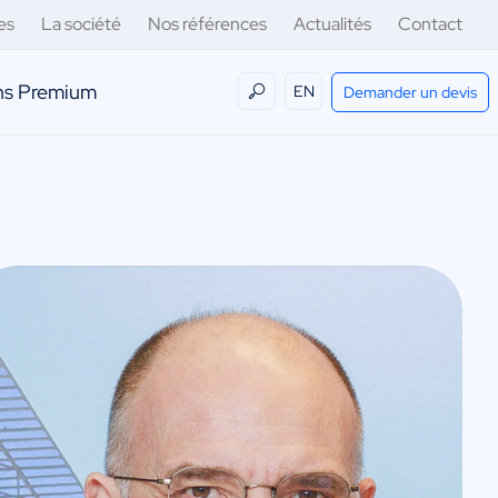
es
La société
Nos références
Actualités
Contact
ens Premium
EN
Demander un devis