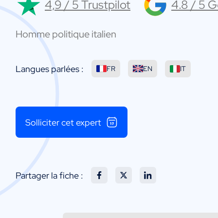
4,9 / 5 Trustpilot
4.8 / 5 
Homme politique italien
Langues parlées :
FR
EN
IT
Solliciter cet expert
Partager la fiche :