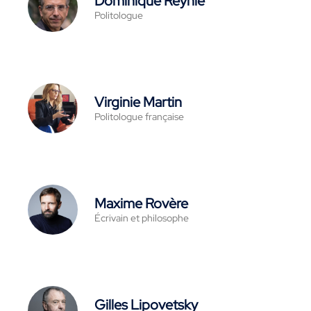
Dominique Reynié
Politologue
Virginie Martin
Politologue française
Maxime Rovère
Écrivain et philosophe
Gilles Lipovetsky