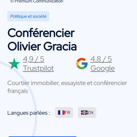
© Premium Communication
Politique et société
Conférencier
Olivier Gracia
4,9 / 5
4.8 / 5
Trustpilot
Google
Courtier immobilier, essayiste et conférencier
français
Langues parlées :
FR
EN