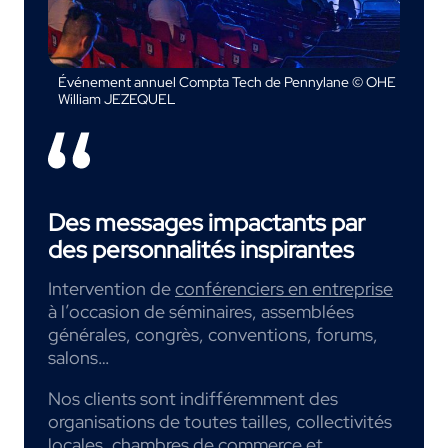
Événement annuel Compta Tech de Pennylane © OHE
William JEZEQUEL
Des messages impactants par
des personnalités inspirantes
Intervention de
conférenciers en entreprise
à l’occasion de séminaires, assemblées
générales, congrès, conventions, forums,
salons…
Nos clients sont indifféremment des
organisations de toutes tailles, collectivités
locales, chambres de commerce et