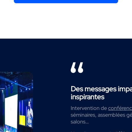
Des messages impac
inspirantes
Intervention de
conférenci
séminaires, assemblées gé
salons…