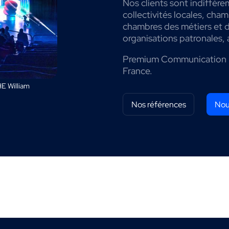
Nos clients sont indiffére
collectivités locales, cha
chambres des métiers et de
organisations patronales, 
Premium Communication 
France.
E William
Nos références
Nou