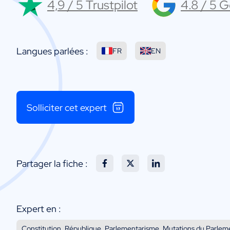
4,9 / 5 Trustpilot
4.8 / 5 
Langues parlées :
FR
EN
Solliciter cet expert
Partager la fiche :
Expert en :
Constitution, République, Parlementarisme, Mutations du Parleme