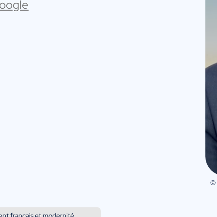
Google
©
nt français et modernité