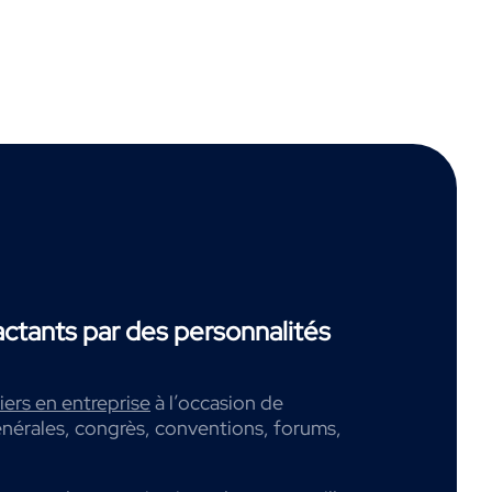
tants par des personnalités
ers en entreprise
à l’occasion de
nérales, congrès, conventions, forums,