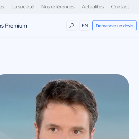
es
La société
Nos références
Actualités
Contact
ens Premium
EN
Demander un devis