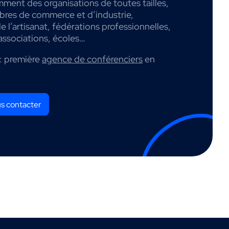
mment des organisations de toutes tailles,
mbres de commerce et d’industrie,
 l’artisanat, fédérations professionnelles,
associations, écoles…
: première
agence de conférenciers
en
s contacter