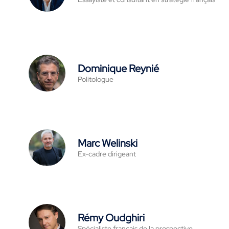
Dominique Reynié
Politologue
Marc Welinski
Ex-cadre dirigeant
Rémy Oudghiri
Spécialiste français de la prospective