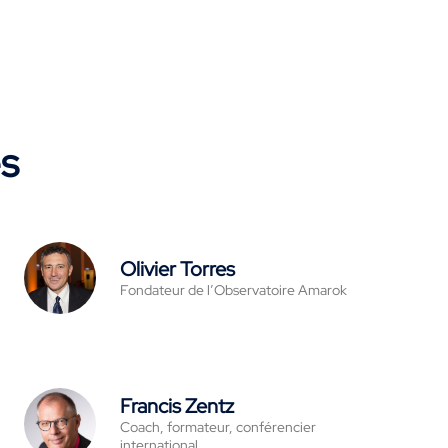
es
Olivier Torres
Fondateur de l’Observatoire Amarok
Francis Zentz
Coach, formateur, conférencier
international