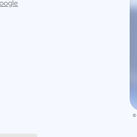
Google
©