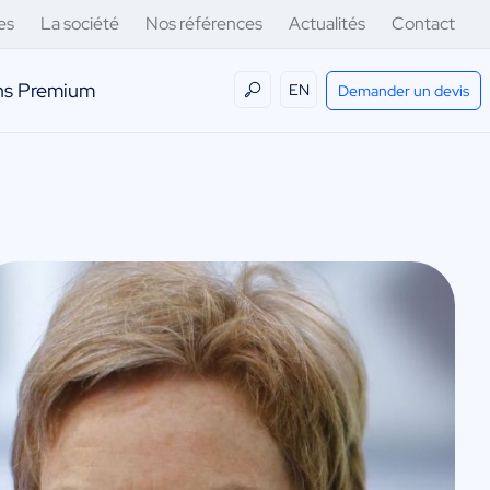
es
La société
Nos références
Actualités
Contact
ens Premium
EN
Demander un devis