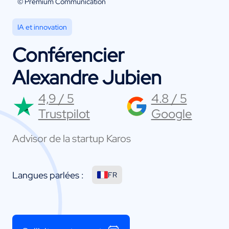
© Premium Communication
IA et innovation
Conférencier
Alexandre Jubien
4,9 / 5
4.8 / 5
Trustpilot
Google
Advisor de la startup Karos
Langues parlées :
FR