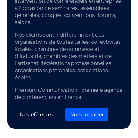
Intervention de
conférenciers en entreprise
à l’occasion de séminaires, assemblées
générales, congrès, conventions, forums,
salons…
Nos clients sont indifféremment des
organisations de toutes tailles, collectivités
locales, chambres de commerce et
d’industrie, chambres des métiers et de
l’artisanat, fédérations professionnelles,
organisations patronales, associations,
écoles…
Premium Communication : première
agence
de conférenciers
en France.
Nos références
Nous contacter