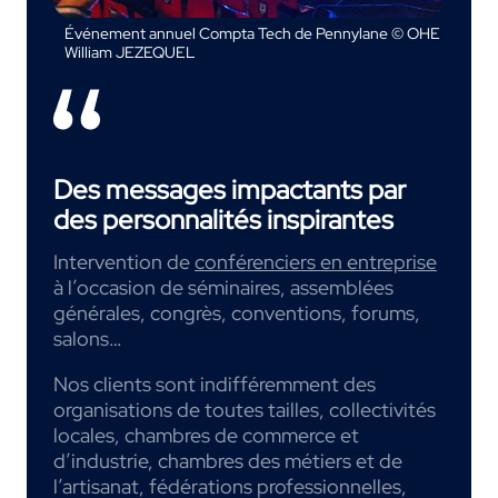
Événement annuel Compta Tech de Pennylane © OHE
William JEZEQUEL
Des messages impactants par
des personnalités inspirantes
Intervention de
conférenciers en entreprise
à l’occasion de séminaires, assemblées
générales, congrès, conventions, forums,
salons…
Nos clients sont indifféremment des
organisations de toutes tailles, collectivités
locales, chambres de commerce et
d’industrie, chambres des métiers et de
l’artisanat, fédérations professionnelles,