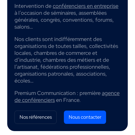
Intervention de
conférenciers en entreprise
à l’occasion de séminaires, assemblées
générales, congrès, conventions, forums,
salons…
Nos clients sont indifféremment des
organisations de toutes tailles, collectivités
locales, chambres de commerce et
d’industrie, chambres des métiers et de
l’artisanat, fédérations professionnelles,
organisations patronales, associations,
écoles…
Premium Communication : première
agence
de conférenciers
en France.
Nos références
Nous contacter