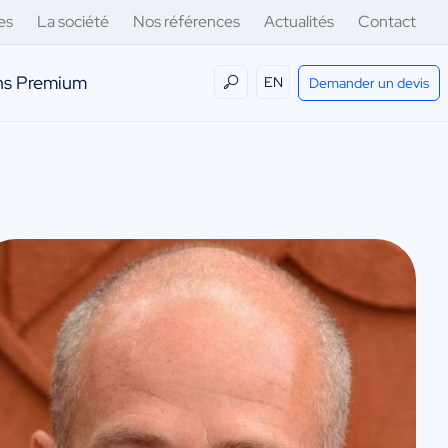
es
La société
Nos références
Actualités
Contact
ens Premium
EN
Demander un devis