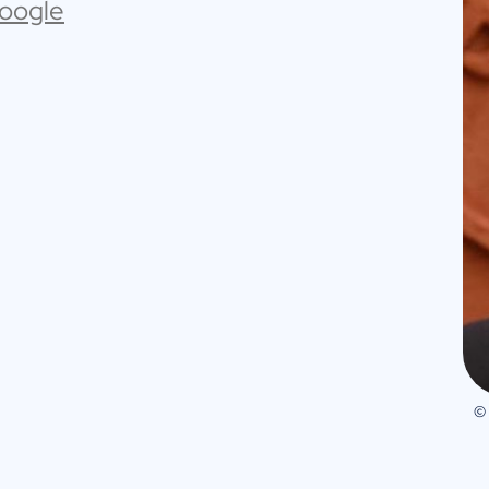
Google
©