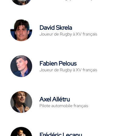
David Skrela
Joueur de Rugby à XV français
Fabien Pelous
Joueur de Rugby à XV français
Axel Allétru
Pilote automobile français
Frédéric Lecanu