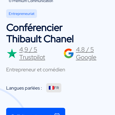
© Premium Communication
Entrepreneuriat
Conférencier
Thibault Chanel
4,9 / 5
4.8 / 5
Trustpilot
Google
Entrepreneur et comédien
Langues parlées :
FR