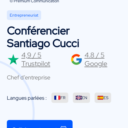
© Premium Communication
Entrepreneuriat
Conférencier
Santiago Cucci
4,9 / 5
4.8 / 5
Trustpilot
Google
Chef d’entreprise
Langues parlées :
FR
EN
ES