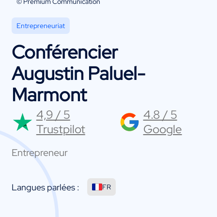
© Premium Communication
Entrepreneuriat
Conférencier
Augustin Paluel-
Marmont
4,9 / 5
4.8 / 5
Trustpilot
Google
Entrepreneur
Langues parlées :
FR