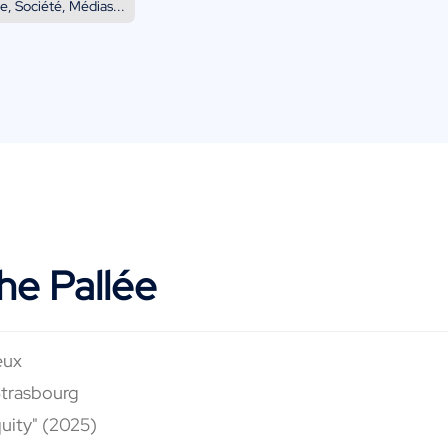
e, Société, Médias...
he Pallée
eux
Strasbourg
quity" (2025)