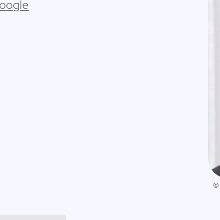
Google
©