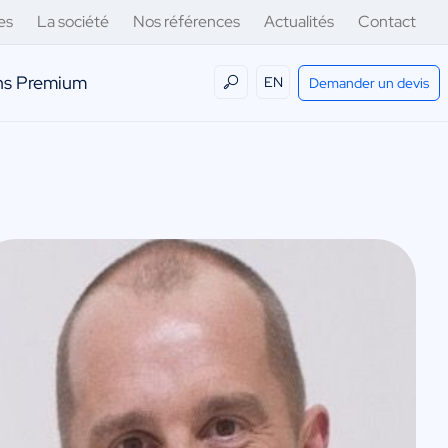
es
La société
Nos références
Actualités
Contact
ens Premium
EN
Demander un devis