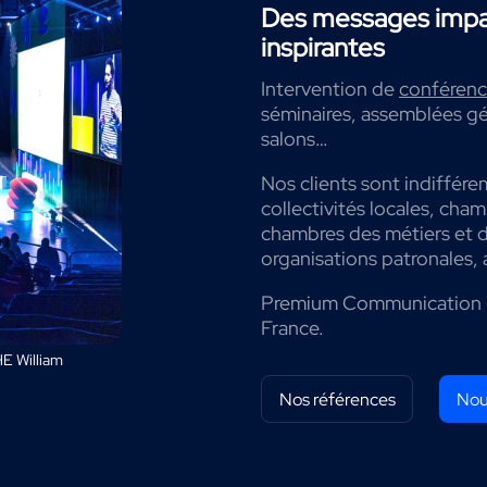
Des messages impac
inspirantes
Intervention de
conférenci
séminaires, assemblées gé
salons…
Nos clients sont indiffére
collectivités locales, cha
chambres des métiers et de
organisations patronales, 
Premium Communication 
France.
E William
Nos références
Nou