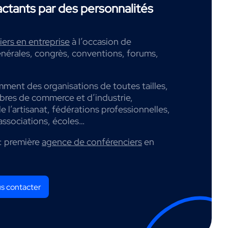
tants par des personnalités
ers en entreprise
à l’occasion de
nérales, congrès, conventions, forums,
mment des organisations de toutes tailles,
mbres de commerce et d’industrie,
 l’artisanat, fédérations professionnelles,
associations, écoles…
: première
agence de conférenciers
en
s contacter