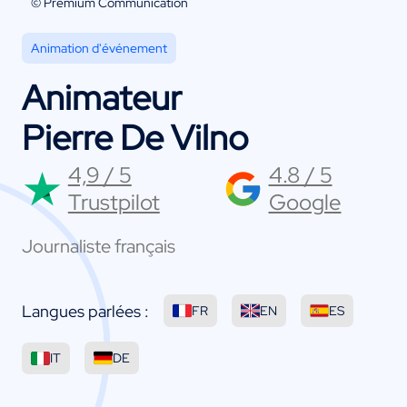
© Premium Communication
Animation d'événement
Animateur
Pierre De Vilno
4,9 / 5
4.8 / 5
Trustpilot
Google
Journaliste français
Langues parlées :
FR
EN
ES
IT
DE