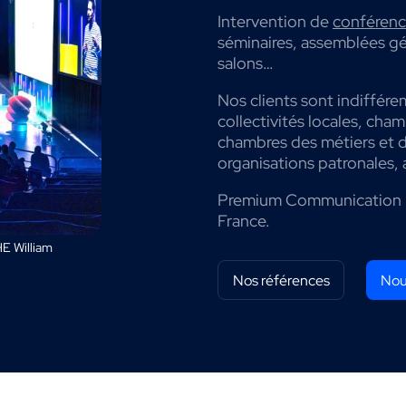
Intervention de
conférenci
séminaires, assemblées gé
salons…
Nos clients sont indiffére
collectivités locales, cha
chambres des métiers et de
organisations patronales, 
Premium Communication 
France.
E William
Nos références
Nou