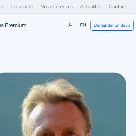
es
La société
Nos références
Actualités
Contact
ens Premium
EN
Demander un devis