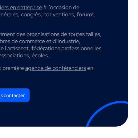
ers en entreprise
à l’occasion de
nérales, congrès, conventions, forums,
mment des organisations de toutes tailles,
mbres de commerce et d’industrie,
 l’artisanat, fédérations professionnelles,
associations, écoles…
: première
agence de conférenciers
en
s contacter