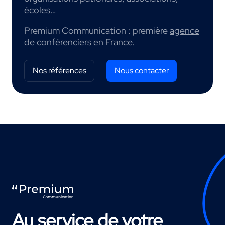
écoles…
Premium Communication : première
agence
de conférenciers
en France.
Nos références
Nous contacter
Au service de votre