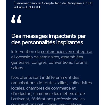
Événement annuel Compta Tech de Pennylane © OHE
William JEZEQUEL
Des messages impactants par
des personnalités inspirantes
Intervention de
conférenciers en entreprise
à l’occasion de séminaires, assemblées
générales, congrès, conventions, forums,
salons…
Nos clients sont indifféremment des
organisations de toutes tailles, collectivités
locales, chambres de commerce et
d’industrie, chambres des métiers et de
l’artisanat, fédérations professionnelles,
organisations patronales, associations,