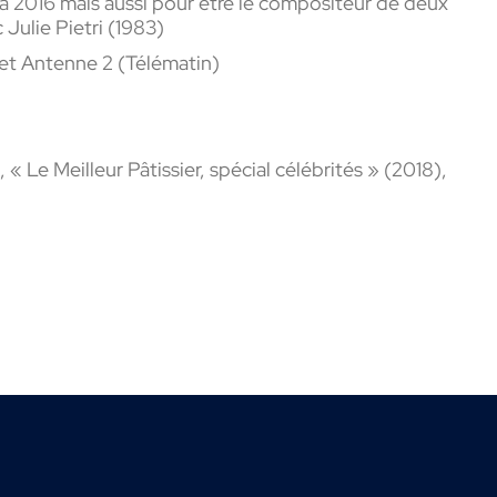
à 2016 mais aussi pour être le
compositeur de deux
 Julie Pietri (1983
)
 et Antenne 2 (
Télématin
)
« Le Meilleur Pâtissier, spécial célébrités » (2018),