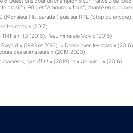
sé « Questions
pour un
champion »
sur France
3 de 1988 
le plaisir"
(1981) et "
Amoureux fous"
, chanté en duo avec
MC
(
Monsieur
Hit-parade
) puis sur RTL (Stop ou encore)
ec les mots » (2017)
a TNT en HD (2016), l’eau minérale Volvic (2016)
 Boyard » (1993 et 2016), « Danse avec les stars » (2016), 
ncours des animateurs » (2019-2020)
anières, ça suffit ! » (2014) et « Je suis… » (2016)