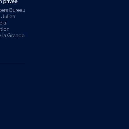
n privée
ers Bureau
Julien
é à
ation
e la Grande