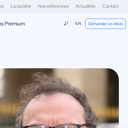
es
La société
Nos références
Actualités
Contact
ens Premium
EN
Demander un devis