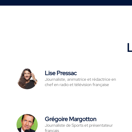
L
Lise Pressac
Journaliste, animatrice et rédactrice en
chef en radio et télévision française
Grégoire Margotton
Journaliste de Sports et présentateur
français