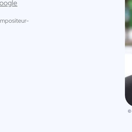
Google
compositeur-
©