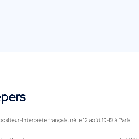
epers
positeur-interprète
français,
né le
12
août 1949 à Paris