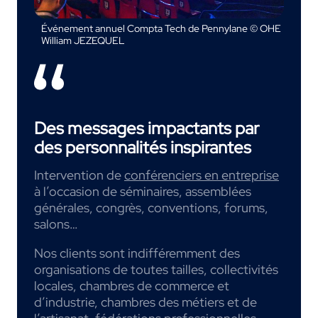
Événement annuel Compta Tech de Pennylane © OHE
William JEZEQUEL
Des messages impactants par
des personnalités inspirantes
Intervention de
conférenciers en entreprise
à l’occasion de séminaires, assemblées
générales, congrès, conventions, forums,
salons…
Nos clients sont indifféremment des
organisations de toutes tailles, collectivités
locales, chambres de commerce et
d’industrie, chambres des métiers et de