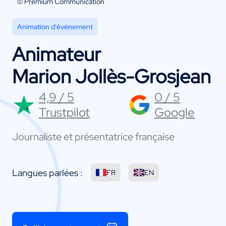
© Premium Communication
Animation d'événement
Animateur
Marion Jollès-Grosjean
4,9 / 5
0 / 5
Trustpilot
Google
Journaliste et présentatrice française
Langues parlées :
FR
EN