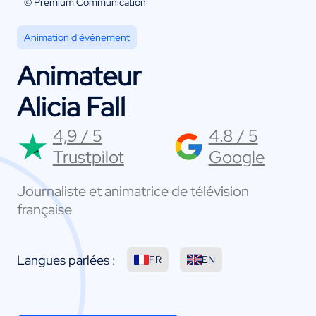
© Premium Communication
Animation d'événement
Animateur
Alicia Fall
4,9 / 5
4.8 / 5
Trustpilot
Google
Journaliste et animatrice de télévision
française
Langues parlées :
FR
EN