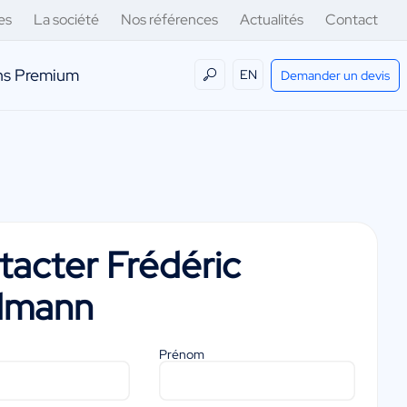
es
La société
Nos références
Actualités
Contact
ens Premium
EN
Demander un devis
tacter
Frédéric
dmann
Prénom