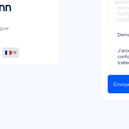
nn
ogue
Dema
J'acc
:
FR
conf
trait
Envoy