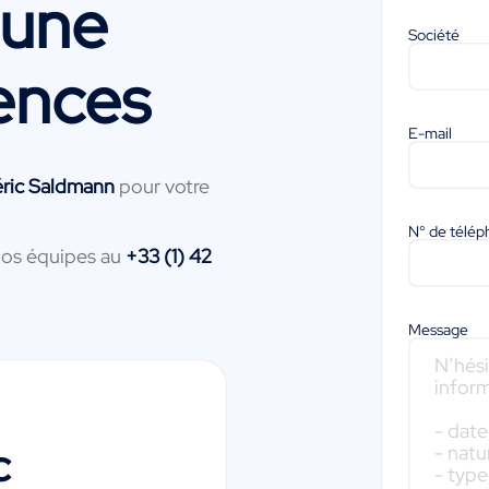
 une
Société
ences
E-mail
éric Saldmann
pour votre
N° de télé
nos équipes au
+33 (1) 42
Message
c